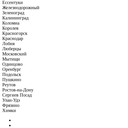
Ессентуки
Железнодорожный
Зеленоград
Калининград
Коломна
Королев
Красногорск
Краснодар
Лобня
Люберцы
Московский
Мытищи
Одинцово
Оренбург
Подольск
Пушкино
Реутов
Ростов-на-Дону
Сергиев Посад
Улан-Удэ
Фрязино
Химки
Главная
Образы